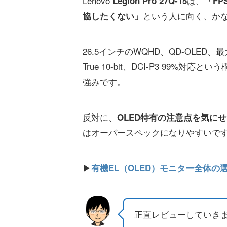
Lenovo
は、
Legion Pro 27Q-15
「F
という人に向く、か
協したくない」
26.5インチのWQHD、QD-OLED、最大280H
True 10-bit、DCI-P3 99%対応と
強みです。
反対に、
OLED特有の注意点を気に
はオーバースペックになりやすいで
▶
有機EL（OLED）モニター全体
正直レビューしていき