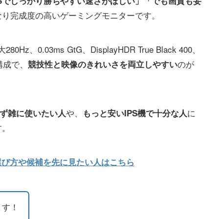
PSでしっかり勝ちやすい速さがほしい」「でも画質も妥
なり完成度の高いゲーミングモニターです。
z、0.03ms GtG、DisplayHDR True Black 400、
いう構成で、
のが
競技性と映像のきれいさを両立しやすい
や、
に
せず雑に使いたい人
もっと安いIPS機で十分な人
す。
の選び方や候補を先に見たい人はこちら
ます！