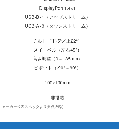
DisplayPort 1.4×1
USB-B×1（アップストリーム）
USB-A×3（ダウンストリーム）
チルト（下-5°／上22°）
スイーベル（左右45°）
高さ調整（0～135mm）
ピボット（-90°～90°）
100×100mm
非搭載
時点（メーカー公表スペックより要点抜粋）