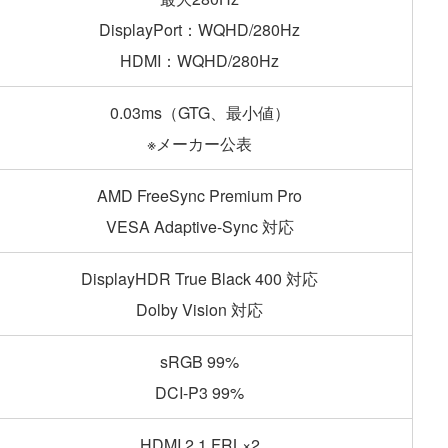
DisplayPort：WQHD/280Hz
HDMI：WQHD/280Hz
0.03ms（GTG、最小値）
※メーカー公表
AMD FreeSync Premium Pro
VESA Adaptive-Sync 対応
DisplayHDR True Black 400 対応
Dolby Vision 対応
sRGB 99%
DCI-P3 99%
HDMI 2.1 FRL×2