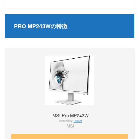
PRO MP243Wの特徴
MSI Pro MP243W
created by
Rinker
MSI