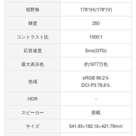
視野角
178°(H)/178°(V)
輝度
250
コントラスト比
1000:1
応答速度
5ms(GTG)
最大表示色
約1677万色
sRGB 96.2％
色域
DCI-P3 78.8％
HDR
-
スピーカー
搭載
サイズ
541.93×182.16×421.79mm