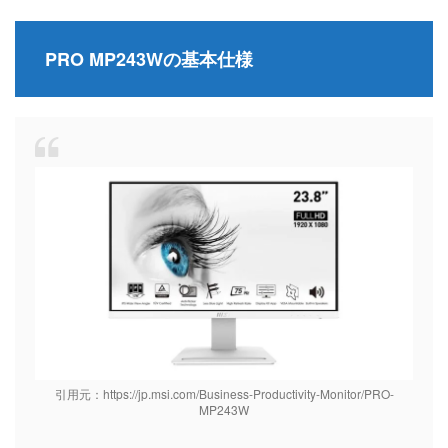
PRO MP243Wの基本仕様
引用元：https://jp.msi.com/Business-Productivity-Monitor/PRO-
MP243W