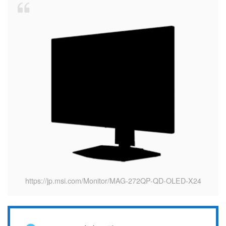
https://jp.msi.com/Monitor/MAG-272QP-QD-OLED-X24