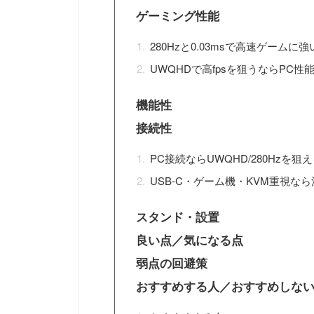
ゲーミング性能
280Hzと0.03msで高速ゲームに強
UWQHDで高fpsを狙うならPC性
機能性
接続性
PC接続ならUWQHD/280Hzを狙
USB-C・ゲーム機・KVM重視なら
スタンド・設置
良い点／気になる点
弱点の回避策
おすすめする人／おすすめしな