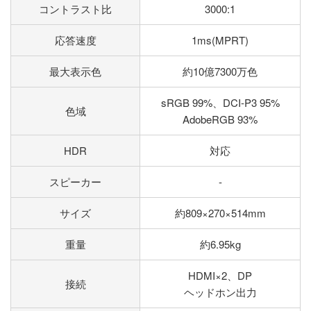
コントラスト比
3000:1
応答速度
1ms(MPRT)
最大表示色
約10億7300万色
sRGB 99%、DCI-P3 95%
色域
AdobeRGB 93%
HDR
対応
スピーカー
-
サイズ
約809×270×514mm
重量
約6.95kg
HDMI×2、DP
接続
ヘッドホン出力