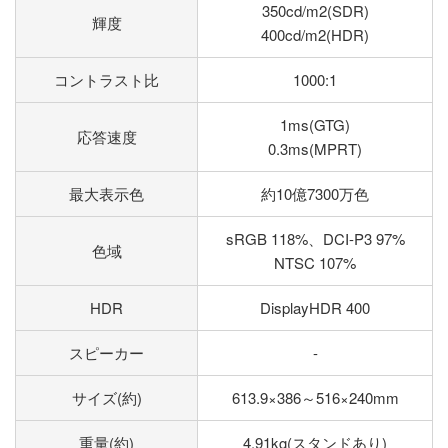
350cd/m2(SDR)
輝度
400cd/m2(HDR)
コントラスト比
1000:1
1ms(GTG)
応答速度
0.3ms(MPRT)
最大表示色
約10億7300万色
sRGB 118%、DCI-P3 97%
色域
NTSC 107%
HDR
DisplayHDR 400
スピーカー
-
サイズ(約)
613.9×386～516×240mm
重量(約)
4.91kg(スタンドあり)