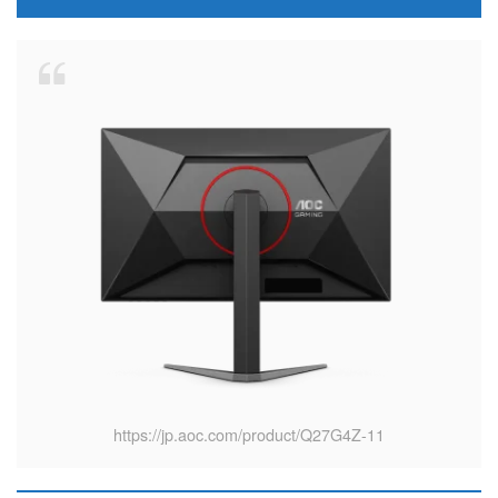
https://jp.aoc.com/product/Q27G4Z-11