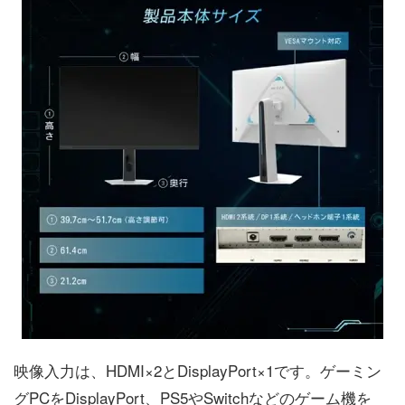
映像入力は、HDMI×2とDisplayPort×1です。ゲーミン
グPCをDisplayPort、PS5やSwitchなどのゲーム機を