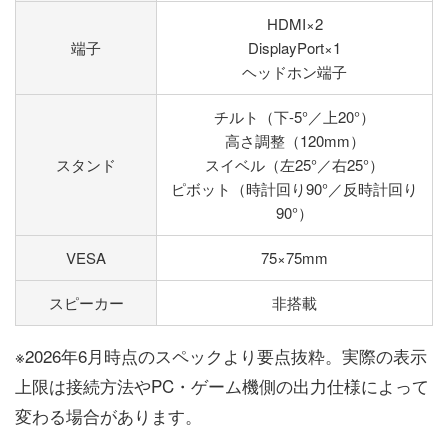
HDMI×2
端子
DisplayPort×1
ヘッドホン端子
チルト（下-5°／上20°）
高さ調整（120mm）
スタンド
スイベル（左25°／右25°）
ピボット（時計回り90°／反時計回り
90°）
VESA
75×75mm
スピーカー
非搭載
※2026年6月時点のスペックより要点抜粋。実際の表示
上限は接続方法やPC・ゲーム機側の出力仕様によって
変わる場合があります。