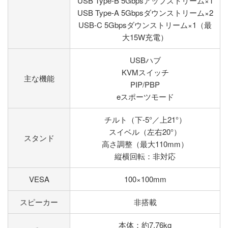
USB Type-B 5Gbpsアップストリーム×1
USB Type-A 5Gbpsダウンストリーム×2
USB-C 5Gbpsダウンストリーム×1（最
大15W充電）
USBハブ
KVMスイッチ
主な機能
PIP/PBP
eスポーツモード
チルト（下-5°／上21°）
スイベル（左右20°）
スタンド
高さ調整（最大110mm）
縦横回転：非対応
VESA
100×100mm
スピーカー
非搭載
本体：約7.76kg