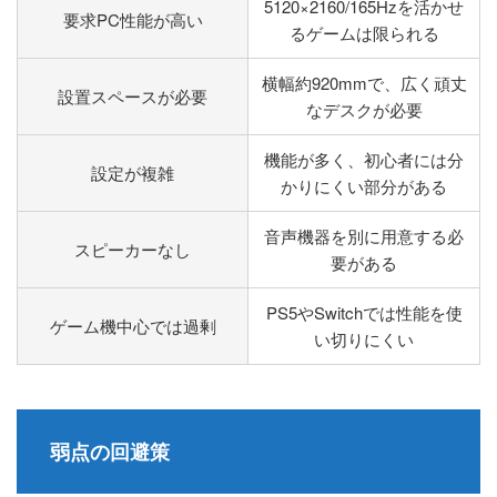
5120×2160/165Hzを活かせ
要求PC性能が高い
るゲームは限られる
横幅約920mmで、広く頑丈
設置スペースが必要
なデスクが必要
機能が多く、初心者には分
設定が複雑
かりにくい部分がある
音声機器を別に用意する必
スピーカーなし
要がある
PS5やSwitchでは性能を使
ゲーム機中心では過剰
い切りにくい
弱点の回避策