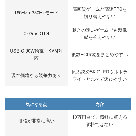
高画質ゲームと高速FPSを
165Hz＋330Hzモード
切り替えやすい
動きの速いゲームでも残像
0.03ms GTG
感を抑えやすい
USB-C 90W給電・KVM対
複数PC環境をまとめやすい
応
同系統の5K OLEDウルトラ
現在価格なら競争力あり
ワイドと比べて選びやすい
気になる点
内容
19万円台で、気軽に買える
価格が非常に高い
価格ではない