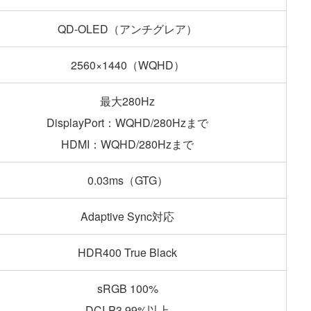
QD-OLED（アンチグレア）
2560×1440（WQHD）
最大280Hz
DisplayPort：WQHD/280Hzまで
HDMI：WQHD/280Hzまで
0.03ms（GTG）
Adaptive Sync対応
HDR400 True Black
sRGB 100%
DCI-P3 99%以上