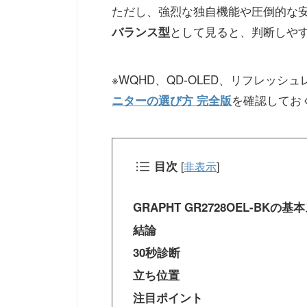
ただし、強烈な独自機能や圧倒的な
として見ると、判断しや
バランス型
※WQHD、QD-OLED、リフレッ
を確認してお
ニターの選び方 完全版
目次
[
非表示
]
GRAPHT GR2728OEL-BKの
結論
30秒診断
立ち位置
注目ポイント