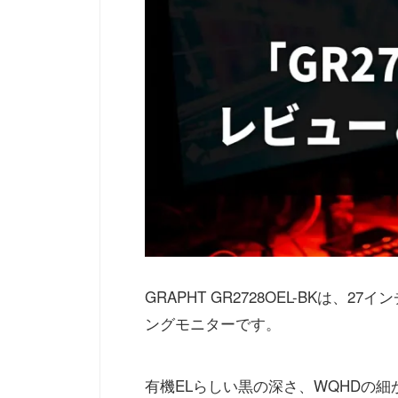
GRAPHT GR2728OEL-BKは、2
ングモニターです。
有機ELらしい黒の深さ、WQHDの細