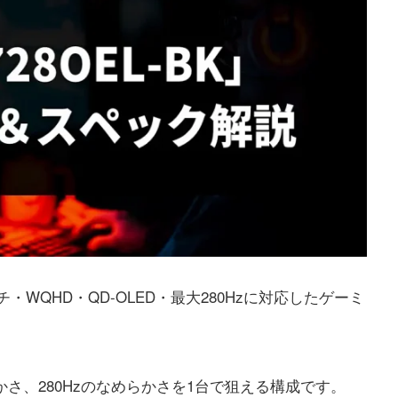
7インチ・WQHD・QD-OLED・最大280Hzに対応したゲーミ
かさ、280Hzのなめらかさを1台で狙える構成です。