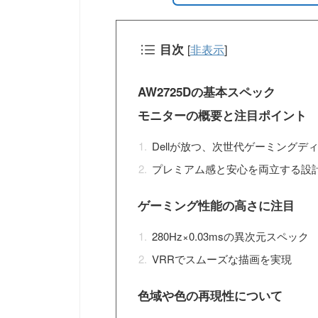
目次
[
非表示
]
AW2725Dの基本スペック
モニターの概要と注目ポイント
Dellが放つ、次世代ゲーミングデ
プレミアム感と安心を両立する設
ゲーミング性能の高さに注目
280Hz×0.03msの異次元スペック
VRRでスムーズな描画を実現
色域や色の再現性について