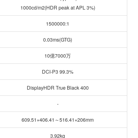
1000cd/m2(HDR peak at APL 3%)
1500000:1
0.03ms(GTG)
10億7000万
DCI-P3 99.3%
DisplayHDR True Black 400
-
609.51×406.41～516.41×206mm
3.92kg