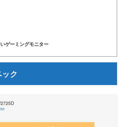
ないゲーミングモニター
ペック
W2725D
nker